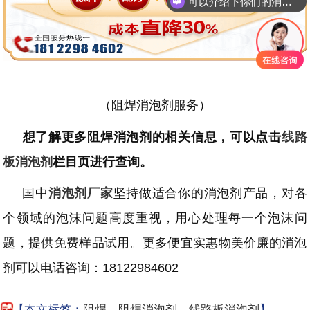
可以介绍下你们的消泡剂么
（阻焊消泡剂服务）
想了解更多阻焊消泡剂的相关信息，可以点击
线路
板消泡剂
栏目页进行查询。
国中
消泡剂厂家
坚持做适合你的消泡剂产品，对各
个领域的泡沫问题高度重视，用心处理每一个泡沫问
题，提供免费样品试用。更多便宜实惠物美价廉的消泡
剂可以电话咨询：
18122984602
【本文标签：
阻焊
、
阻焊消泡剂
、
线路板消泡剂
】