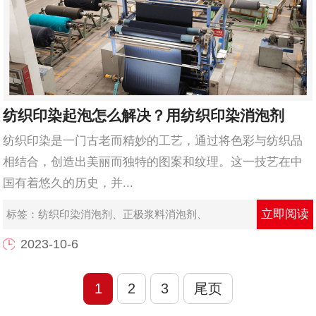
纺织印染起泡怎么解决？用纺织印染消泡剂
纺织印染是一门古老而精妙的工艺，通过将色彩与纺织品
相结合，创造出美丽而独特的图案和纹理。这一技艺在中
国有着悠久的历史，并...
立即阅读
标签：
纺织印染消泡剂
、
正极浆料消泡剂
、
2023-10-6
1
2
3
尾页