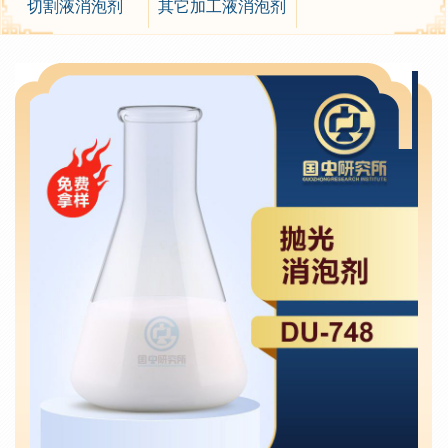
切割液消泡剂
其它加工液消泡剂