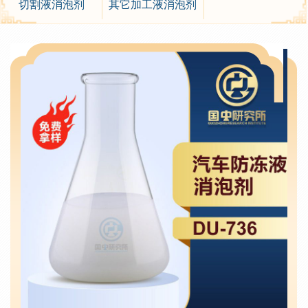
切割液消泡剂
其它加工液消泡剂