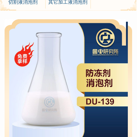
切割液消泡剂
其它加工液消泡剂