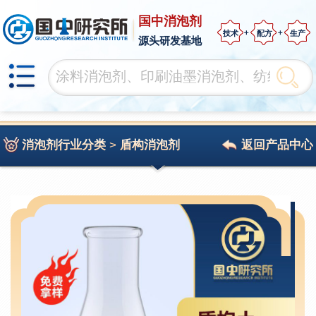
国中消泡剂
技术
配方
生产
源头研发基地
消泡剂行业分类
>
盾构消泡剂
返回产品中心