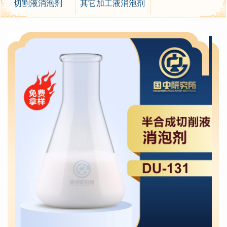
切割液消泡剂
其它加工液消泡剂