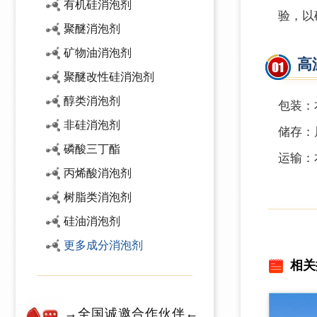
有机硅消泡剂
验，以
聚醚消泡剂
矿物油消泡剂
高
聚醚改性硅消泡剂
醇类消泡剂
包装：本
非硅消泡剂
储存：
磷酸三丁酯
运输：
丙烯酸消泡剂
树脂类消泡剂
硅油消泡剂
更多成分消泡剂
相关
→全国诚邀合作伙伴←