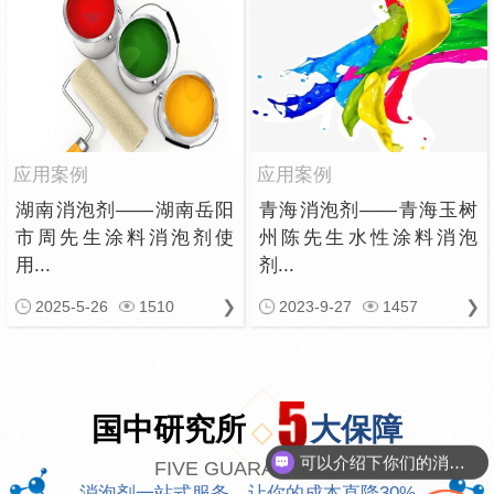
应用案例
应用案例
湖南消泡剂——湖南岳阳
青海消泡剂——青海玉树
市周先生涂料消泡剂使
州陈先生水性涂料消泡
用...
剂...
2025-5-26
1510
2023-9-27
1457
可以介绍下你们的消泡剂么
国中研究所
大保障
你们是怎么收费的呢
FIVE GUARANTEES
消泡剂一站式服务，让你的成本直降30%