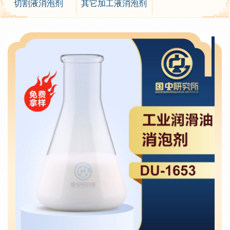
切割液消泡剂
其它加工液消泡剂