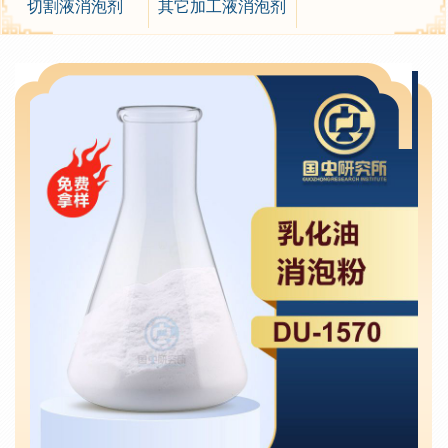
切割液消泡剂
其它加工液消泡剂