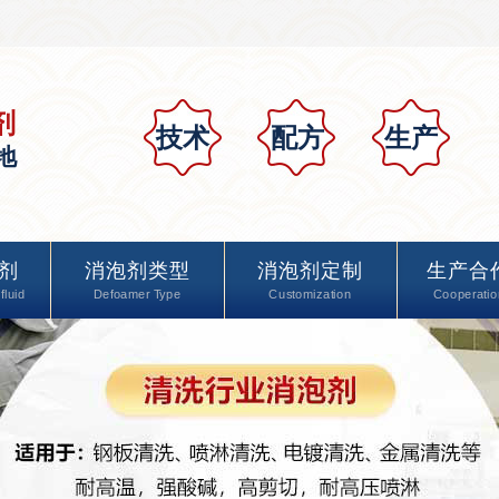
剂
技术
配方
生产
地
剂
消泡剂类型
消泡剂定制
生产合
fluid
Defoamer Type
Customization
Cooperatio