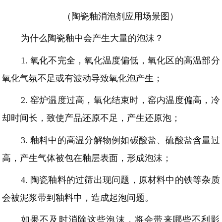
（陶瓷釉消泡剂应用场景图）
为什么陶瓷釉中会产生大量的泡沫？
1.
氧化不完全，氧化温度偏低，氧化区的高温部分
氧化气氛不足或有波动导致氧化泡产生；
2.
窑炉温度过高，氧化结束时，窑内温度偏高
，
冷
却时间长，致使产品还原不足
，产生还原泡；
3.
釉料中
的
高温分解物
例如
碳酸盐、硫酸盐含量
过
高
，产生气体被包在釉层表面，形成泡沫；
4.
陶瓷釉料的过筛出现问题
，原材料中的铁等杂质
会被泥浆带到
釉料
中，造成起泡问题。
如果不及时消除这些泡沫，将会带来哪些不利影