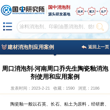
国中消泡剂
技术
配方
生产
源头研发基地
建材消泡剂应用案例
返回上一页
周口消泡剂-河南周口乔先生陶瓷釉消泡
剂使用和应用案例
发表时间：2023-2-21
收藏：1590
浏览：
2186
陶瓷
釉一般以石英、长石、粘土为原料
，
经研磨、